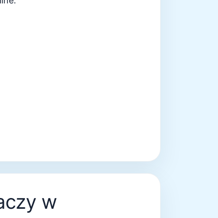
ine.
naczy w