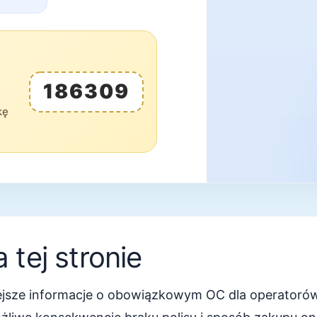
186309
kę
 tej stronie
niejsze informacje o obowiązkowym OC dla operatoró