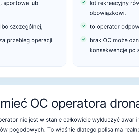
, sportowe lub
lot rekreacyjny r
obowiązkowi,
albo szczególnej,
to operator odpowi
a przebieg operacji
brak OC może ozn
konsekwencje po s
 mieć OC operatora dron
ator nie jest w stanie całkowicie wykluczyć awarii 
ów pogodowych. To właśnie dlatego polisa ma realn