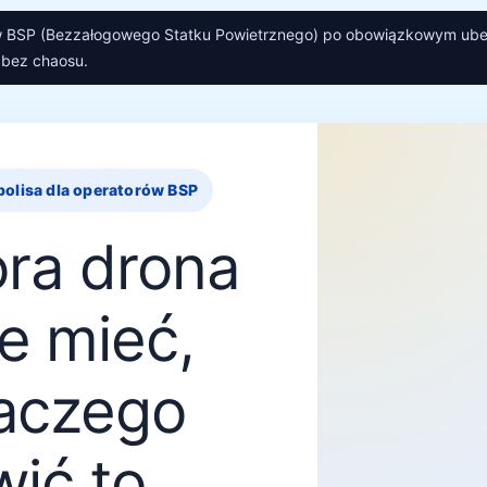
w BSP (Bezzałogowego Statku Powietrznego) po obowiązkowym ube
 bez chaosu.
olisa dla operatorów BSP
ra drona
je mieć,
laczego
wić to