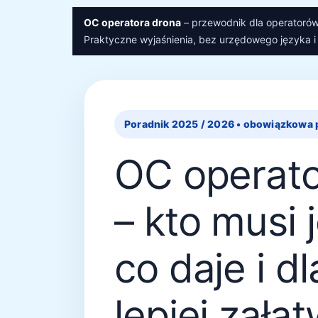
Przejdź
OC operatora drona
– przewodnik dla operatoró
do
Praktyczne wyjaśnienia, bez urzędowego języka i
treści
Poradnik 2025 / 2026 • obowiązkowa p
OC operato
– kto musi 
co daje i d
lepiej załat