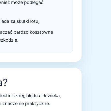
ównież może podlegać
ada za skutki lotu,
aczać bardzo kosztowne
zkodzie.
a?
technicznej, błędu człowieka,
e znaczenie praktyczne.