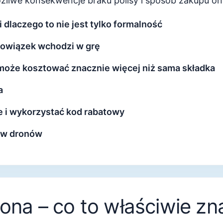
liwe konsekwencje braku polisy i sposób zakupu onl
 dlaczego to nie jest tylko formalność
obowiązek wchodzi w grę
może kosztować znacznie więcej niż sama składka
a
e i wykorzystać kod rabatowy
ów dronów
ona – co to właściwie z